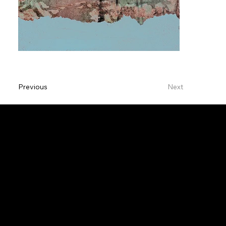
Previous
Next
Eva Paulin
1, Kiirfechstrooss
6834 Biwer
Luxemburg
Impressum